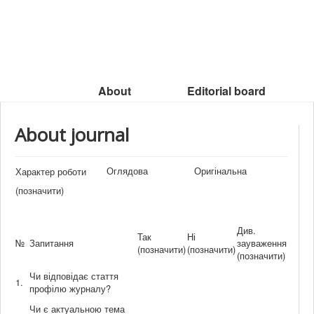
About
Editorial board
About journal
Оглядова
Оригінальна
Характер роботи
(позначити)
Див.
Так
Ні
№
Запитання
зауваження
(позначити)
(позначити)
(позначити)
Чи відповідає стаття
1.
профілю журналу?
Чи є актуальною тема