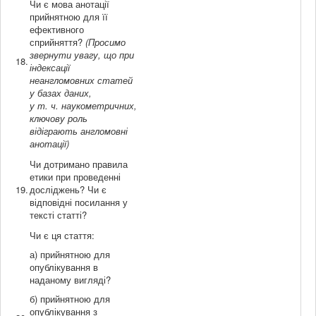
Чи є мова анотації
прийнятною для її
ефективного
сприйняття?
(Просимо
звернути увагу, що при
18.
індексації
неангломовних статей
у базах даних,
у т. ч. наукометричних,
ключову роль
відіграють англомовні
анотації)
Чи дотримано правила
етики при проведенні
19.
досліджень? Чи є
відповідні посилання у
тексті статті?
Чи є ця стаття:
а) прийнятною для
опублікування в
наданому вигляді?
б) прийнятною для
опублікування з