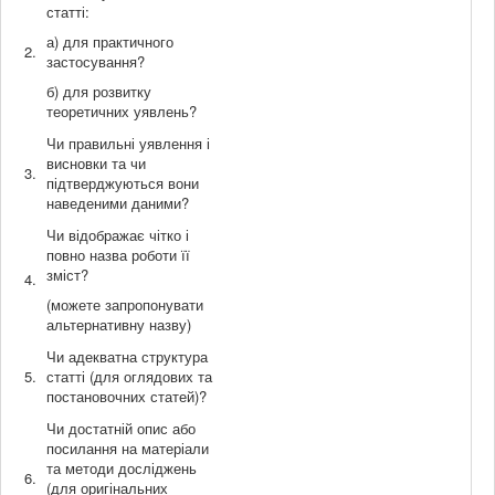
статті:
а) для практичного
2.
застосування?
б) для розвитку
теоретичних уявлень?
Чи правильні уявлення і
висновки та чи
3.
підтверджуються вони
наведеними даними?
Чи відображає чітко і
повно назва роботи її
зміст?
4.
(можете запропонувати
альтернативну назву)
Чи адекватна структура
5.
статті (для оглядових та
постановочних статей)?
Чи достатній опис або
посилання на матеріали
та методи досліджень
6.
(для оригінальних