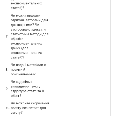
експериментальних
статей)?
Чи можна вважати
отримані авторами дані
достовірними? Чи
застосовано адекватні
статистичні методи для
7.
обробки
експериментальних
даних (для
експериментальних
статей)?
Чи надані матеріали є
8.
новими й
оригінальними?
Чи задовільні
викладення тексту,
9.
структура статті та її
обсяг?
Чи можливе скорочення
10.
обсягу без витрат для
змісту?