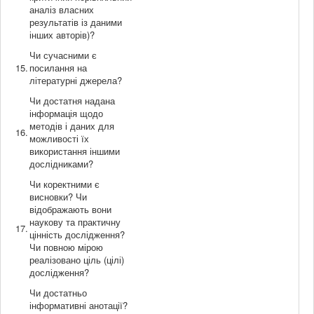
аналіз власних
результатів із даними
інших авторів)?
Чи сучасними є
15.
посилання на
літературні джерела?
Чи достатня надана
інформація щодо
методів і даних для
16.
можливості їх
використання іншими
дослідниками?
Чи коректними є
висновки? Чи
відображають вони
наукову та практичну
17.
цінність дослідження?
Чи повною мірою
реалізовано ціль (цілі)
дослідження?
Чи достатньо
інформативні анотації?