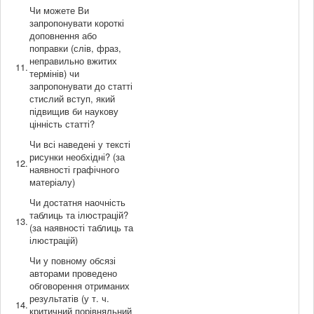
Чи можете Ви
запропонувати короткі
доповнення або
поправки (слів, фраз,
неправильно вжитих
11.
термінів) чи
запропонувати до статті
стислий вступ, який
підвищив би наукову
цінність статті?
Чи всі наведені у тексті
рисунки необхідні? (за
12.
наявності графічного
матеріалу)
Чи достатня наочність
таблиць та ілюстрацій?
13.
(за наявності таблиць та
ілюстрацій)
Чи у повному обсязі
авторами проведено
обговорення отриманих
результатів (у т. ч.
14.
критичний порівняльний