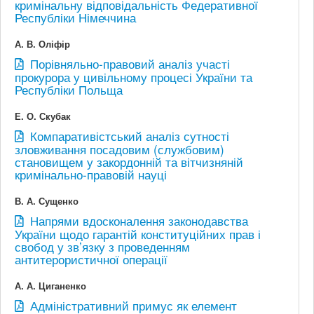
кримінальну відповідальність Федеративної
Республіки Німеччина
А. В. Оліфір
Порівняльно-правовий аналіз участі
прокурора у цивільному процесі України та
Республіки Польща
Е. О. Скубак
Компаративістський аналіз сутності
зловживання посадовим (службовим)
становищем у закордонній та вітчизняній
кримінально-правовій науці
В. А. Сущенко
Напрями вдосконалення законодавства
України щодо гарантій конституційних прав і
свобод у зв’язку з проведенням
антитерористичної операції
А. А. Циганенко
Адміністративний примус як елемент